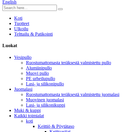
English
Koti
Tuotteet
Ulkoilu
Telttailu & Patikointi
Luokat
Vesipullo
Ruostumattomasta teräksestä valmistettu pullo
Alumiinipullo
Muovi pullo
PE urheilupullo
Lasi- ja silikonipullo
Juomalasi
Ruostumattomasta teräksestä valmistettu juomalasi
Muovinen juomalasi
Lasi- ja silikonikuppi
Muki & kuppi
Kaikki toimialat
koti
Keittiö & Pöytätaso
Keittoastiat