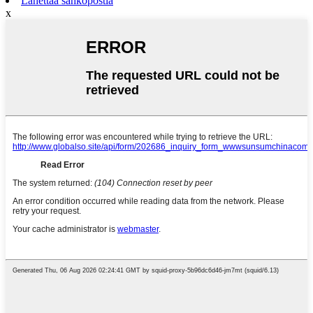
Lähettää sähköpostia
x