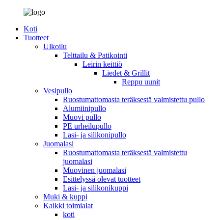
Koti
Tuotteet
Ulkoilu
Telttailu & Patikointi
Leirin keittiö
Liedet & Grillit
Reppu uunit
Vesipullo
Ruostumattomasta teräksestä valmistettu pullo
Alumiinipullo
Muovi pullo
PE urheilupullo
Lasi- ja silikonipullo
Juomalasi
Ruostumattomasta teräksestä valmistettu
juomalasi
Muovinen juomalasi
Esittelyssä olevat tuotteet
Lasi- ja silikonikuppi
Muki & kuppi
Kaikki toimialat
koti