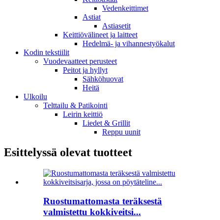
Vedenkeittimet
Astiat
Astiasetit
Keittiövälineet ja laitteet
Hedelmä- ja vihannestyökalut
Kodin tekstiilit
Vuodevaatteet perusteet
Peitot ja hyllyt
Sähköhuovat
Heitä
Ulkoilu
Telttailu & Patikointi
Leirin keittiö
Liedet & Grillit
Reppu uunit
Esittelyssä olevat tuotteet
Ruostumattomasta teräksestä
valmistettu kokkiveitsi...