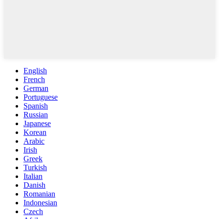
English
French
German
Portuguese
Spanish
Russian
Japanese
Korean
Arabic
Irish
Greek
Turkish
Italian
Danish
Romanian
Indonesian
Czech