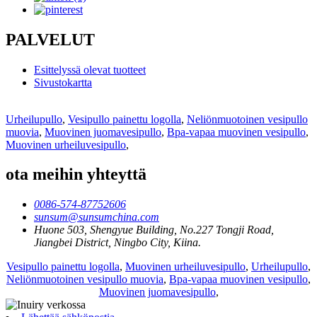
PALVELUT
Esittelyssä olevat tuotteet
Sivustokartta
Urheilupullo
,
Vesipullo painettu logolla
,
Neliönmuotoinen vesipullo
muovia
,
Muovinen juomavesipullo
,
Bpa-vapaa muovinen vesipullo
,
Muovinen urheiluvesipullo
,
ota meihin yhteyttä
0086-574-87752606
sunsum@sunsumchina.com
Huone 503, Shengyue Building, No.227 Tongji Road,
Jiangbei District, Ningbo City, Kiina.
Vesipullo painettu logolla
,
Muovinen urheiluvesipullo
,
Urheilupullo
,
Neliönmuotoinen vesipullo muovia
,
Bpa-vapaa muovinen vesipullo
,
Muovinen juomavesipullo
,