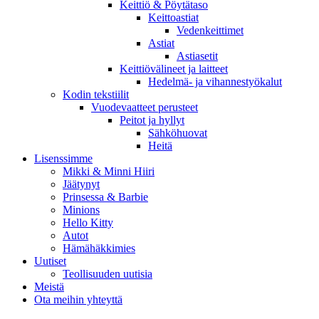
Keittiö & Pöytätaso
Keittoastiat
Vedenkeittimet
Astiat
Astiasetit
Keittiövälineet ja laitteet
Hedelmä- ja vihannestyökalut
Kodin tekstiilit
Vuodevaatteet perusteet
Peitot ja hyllyt
Sähköhuovat
Heitä
Lisenssimme
Mikki & Minni Hiiri
Jäätynyt
Prinsessa & Barbie
Minions
Hello Kitty
Autot
Hämähäkkimies
Uutiset
Teollisuuden uutisia
Meistä
Ota meihin yhteyttä