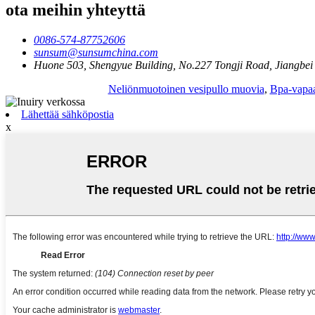
ota meihin yhteyttä
0086-574-87752606
sunsum@sunsumchina.com
Huone 503, Shengyue Building, No.227 Tongji Road, Jiangbei D
Neliönmuotoinen vesipullo muovia
,
Bpa-vapaa
Lähettää sähköpostia
x