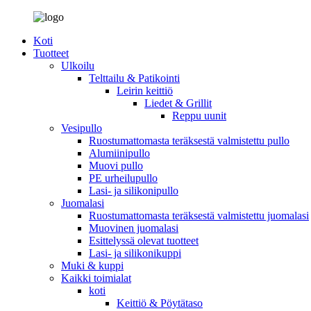
Koti
Tuotteet
Ulkoilu
Telttailu & Patikointi
Leirin keittiö
Liedet & Grillit
Reppu uunit
Vesipullo
Ruostumattomasta teräksestä valmistettu pullo
Alumiinipullo
Muovi pullo
PE urheilupullo
Lasi- ja silikonipullo
Juomalasi
Ruostumattomasta teräksestä valmistettu juomalasi
Muovinen juomalasi
Esittelyssä olevat tuotteet
Lasi- ja silikonikuppi
Muki & kuppi
Kaikki toimialat
koti
Keittiö & Pöytätaso