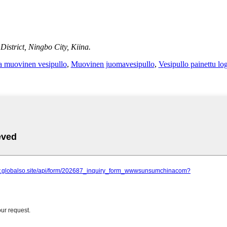
istrict, Ningbo City, Kiina.
 muovinen vesipullo
,
Muovinen juomavesipullo
,
Vesipullo painettu log