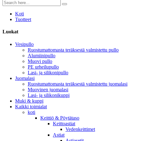
Koti
Tuotteet
Luokat
Vesipullo
Ruostumattomasta teräksestä valmistettu pullo
Alumiinipullo
Muovi pullo
PE urheilupullo
Lasi- ja silikonipullo
Juomalasi
Ruostumattomasta teräksestä valmistettu juomalasi
Muovinen juomalasi
Lasi- ja silikonikuppi
Muki & kuppi
Kaikki toimialat
koti
Keittiö & Pöytätaso
Keittoastiat
Vedenkeittimet
Astiat
Astiasetit