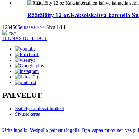
Räätälöity 12 oz.Kaksoiskahva kannella Sub
1
2
3
4
5
6
Seuraava >
>>
Sivu 1/14
HINNASTOTIEDOT
PALVELUT
Esittelyssä olevat tuotteet
Sivustokartta
Urheilupullo
,
Vesipullo painettu logolla
,
Bpa-vapaa muovinen vesipul