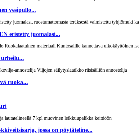
n vesipullo...
ristetty juomalasi...
urheilu...
vä ruoka...
uri
iveitsisarja, jossa on pöytäteline...