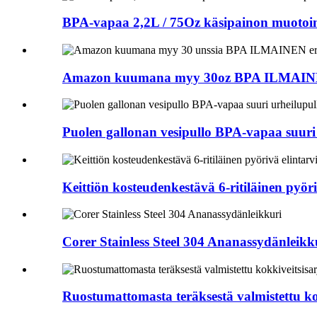
BPA-vapaa 2,2L / 75Oz käsipainon muotoine
Amazon kuumana myy 30oz BPA ILMAINEN e
Puolen gallonan vesipullo BPA-vapaa suuri 
Keittiön kosteudenkestävä 6-ritiläinen pyöri
Corer Stainless Steel 304 Ananassydänleikk
Ruostumattomasta teräksestä valmistettu kokk