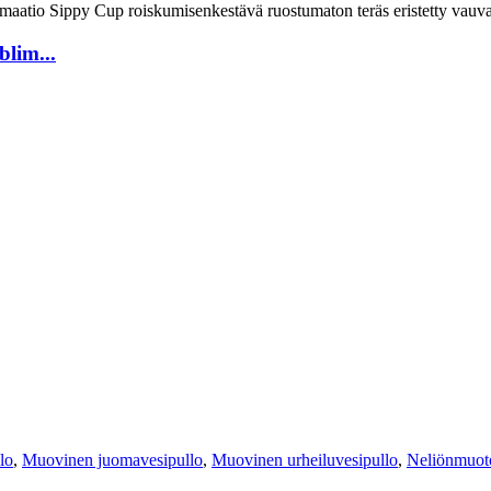
lim...
lo
,
Muovinen juomavesipullo
,
Muovinen urheiluvesipullo
,
Neliönmuoto