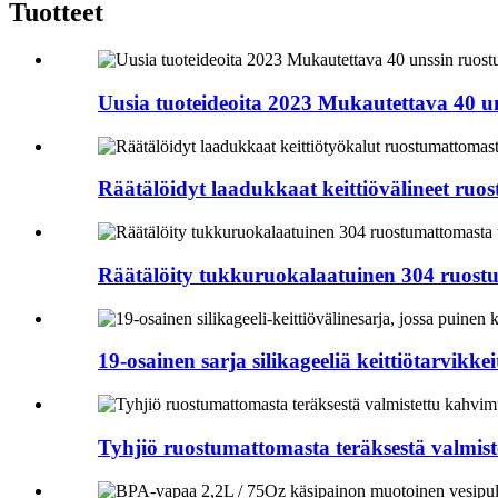
Tuotteet
Uusia tuoteideoita 2023 Mukautettava 40 un
Räätälöidyt laadukkaat keittiövälineet ruo
Räätälöity tukkuruokalaatuinen 304 ruostu
19-osainen sarja silikageeliä keittiötarvikkeit
Tyhjiö ruostumattomasta teräksestä valmis