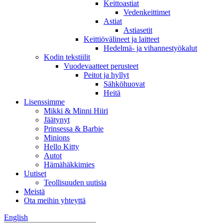
Keittoastiat
Vedenkeittimet
Astiat
Astiasetit
Keittiövälineet ja laitteet
Hedelmä- ja vihannestyökalut
Kodin tekstiilit
Vuodevaatteet perusteet
Peitot ja hyllyt
Sähköhuovat
Heitä
Lisenssimme
Mikki & Minni Hiiri
Jäätynyt
Prinsessa & Barbie
Minions
Hello Kitty
Autot
Hämähäkkimies
Uutiset
Teollisuuden uutisia
Meistä
Ota meihin yhteyttä
English