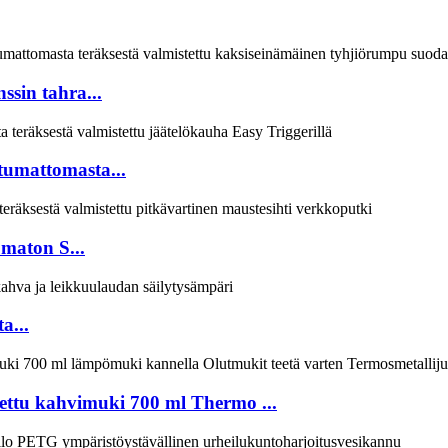
ssin tahra...
stumattomasta...
maton S...
a...
tettu kahvimuki 700 ml Thermo ...