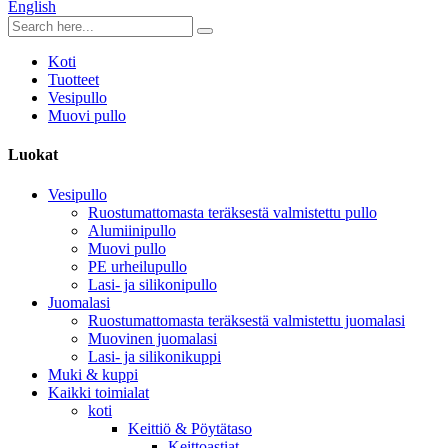
English
Koti
Tuotteet
Vesipullo
Muovi pullo
Luokat
Vesipullo
Ruostumattomasta teräksestä valmistettu pullo
Alumiinipullo
Muovi pullo
PE urheilupullo
Lasi- ja silikonipullo
Juomalasi
Ruostumattomasta teräksestä valmistettu juomalasi
Muovinen juomalasi
Lasi- ja silikonikuppi
Muki & kuppi
Kaikki toimialat
koti
Keittiö & Pöytätaso
Keittoastiat