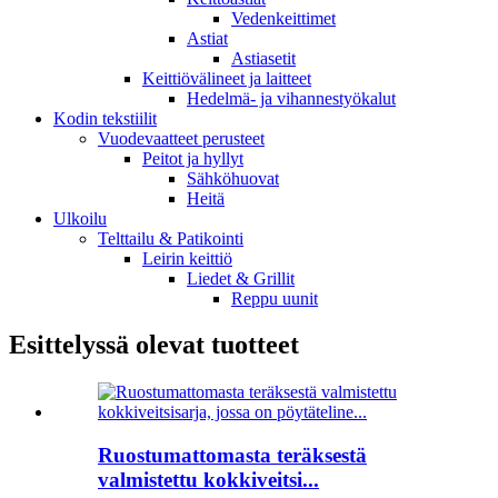
Vedenkeittimet
Astiat
Astiasetit
Keittiövälineet ja laitteet
Hedelmä- ja vihannestyökalut
Kodin tekstiilit
Vuodevaatteet perusteet
Peitot ja hyllyt
Sähköhuovat
Heitä
Ulkoilu
Telttailu & Patikointi
Leirin keittiö
Liedet & Grillit
Reppu uunit
Esittelyssä olevat tuotteet
Ruostumattomasta teräksestä
valmistettu kokkiveitsi...