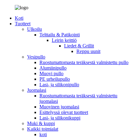
Koti
Tuotteet
Ulkoilu
Telttailu & Patikointi
Leirin keittiö
Liedet & Grillit
Reppu uunit
Vesipullo
Ruostumattomasta teräksestä valmistettu pullo
Alumiinipullo
Muovi pullo
PE urheilupullo
Lasi- ja silikonipullo
Juomalasi
Ruostumattomasta teräksestä valmistettu
juomalasi
Muovinen juomalasi
Esittelyssä olevat tuotteet
Lasi- ja silikonikuppi
Muki & kuppi
Kaikki toimialat
koti