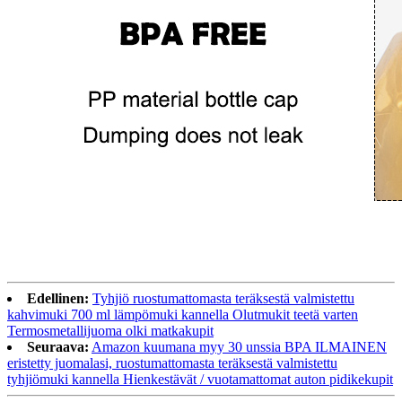
Edellinen:
Tyhjiö ruostumattomasta teräksestä valmistettu
kahvimuki 700 ml lämpömuki kannella Olutmukit teetä varten
Termosmetallijuoma olki matkakupit
Seuraava:
Amazon kuumana myy 30 unssia BPA ILMAINEN
eristetty juomalasi, ruostumattomasta teräksestä valmistettu
tyhjiömuki kannella Hienkestävät / vuotamattomat auton pidikekupit