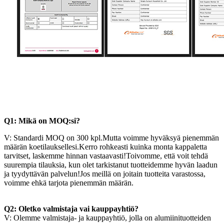
Q1: Mikä on MOQ:si?
V: Standardi MOQ on 300 kpl.Mutta voimme hyväksyä pienemmän
määrän koetilauksellesi.Kerro rohkeasti kuinka monta kappaletta
tarvitset, laskemme hinnan vastaavasti!Toivomme, että voit tehdä
suurempia tilauksia, kun olet tarkistanut tuotteidemme hyvän laadun
ja tyydyttävän palvelun!Jos meillä on joitain tuotteita varastossa,
voimme ehkä tarjota pienemmän määrän.
Q2: Oletko valmistaja vai kauppayhtiö?
V: Olemme valmistaja- ja kauppayhtiö, jolla on alumiinituotteiden