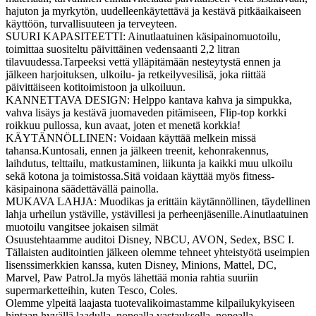
hajuton ja myrkytön, uudelleenkäytettävä ja kestävä pitkäaikaiseen
käyttöön, turvallisuuteen ja terveyteen.
SUURI KAPASITEETTI: Ainutlaatuinen käsipainomuotoilu,
toimittaa suositeltu päivittäinen vedensaanti 2,2 litran
tilavuudessa.Tarpeeksi vettä ylläpitämään nesteytystä ennen ja
jälkeen harjoituksen, ulkoilu- ja retkeilyvesilisä, joka riittää
päivittäiseen kotitoimistoon ja ulkoiluun.
KANNETTAVA DESIGN: Helppo kantava kahva ja simpukka,
vahva lisäys ja kestävä juomaveden pitämiseen, Flip-top korkki
roikkuu pullossa, kun avaat, joten et menetä korkkia!
KÄYTÄNNÖLLINEN: Voidaan käyttää melkein missä
tahansa.Kuntosali, ennen ja jälkeen treenit, kehonrakennus,
laihdutus, telttailu, matkustaminen, liikunta ja kaikki muu ulkoilu
sekä kotona ja toimistossa.Sitä voidaan käyttää myös fitness-
käsipainona säädettävällä painolla.
MUKAVA LAHJA: Muodikas ja erittäin käytännöllinen, täydellinen
lahja urheilun ystäville, ystävillesi ja perheenjäsenille.Ainutlaatuinen
muotoilu vangitsee jokaisen silmät
Osuustehtaamme auditoi Disney, NBCU, AVON, Sedex, BSC I.
Tällaisten auditointien jälkeen olemme tehneet yhteistyötä useimpien
lisenssimerkkien kanssa, kuten Disney, Minions, Mattel, DC,
Marvel, Paw Patrol.Ja myös lähettää monia rahtia suuriin
supermarketteihin, kuten Tesco, Coles.
Olemme ylpeitä laajasta tuotevalikoimastamme kilpailukykyiseen
hintaan hyvällä laadulla, nopealla vastauksella, nopealla