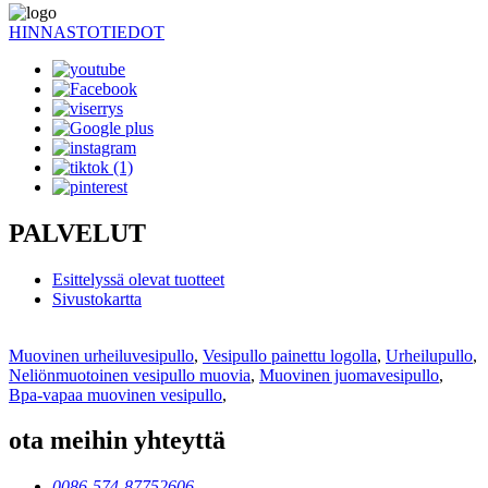
HINNASTOTIEDOT
PALVELUT
Esittelyssä olevat tuotteet
Sivustokartta
Muovinen urheiluvesipullo
,
Vesipullo painettu logolla
,
Urheilupullo
,
Neliönmuotoinen vesipullo muovia
,
Muovinen juomavesipullo
,
Bpa-vapaa muovinen vesipullo
,
ota meihin yhteyttä
0086-574-87752606