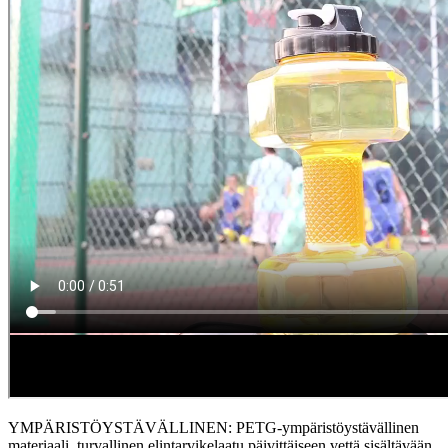
YMPÄRISTÖYSTÄVÄLLINEN: PETG-ympäristöystävällinen
materiaali, turvallinen elintarvikelaatu päivittäiseen vettä sisältävään,