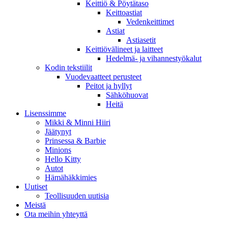
Keittiö & Pöytätaso
Keittoastiat
Vedenkeittimet
Astiat
Astiasetit
Keittiövälineet ja laitteet
Hedelmä- ja vihannestyökalut
Kodin tekstiilit
Vuodevaatteet perusteet
Peitot ja hyllyt
Sähköhuovat
Heitä
Lisenssimme
Mikki & Minni Hiiri
Jäätynyt
Prinsessa & Barbie
Minions
Hello Kitty
Autot
Hämähäkkimies
Uutiset
Teollisuuden uutisia
Meistä
Ota meihin yhteyttä