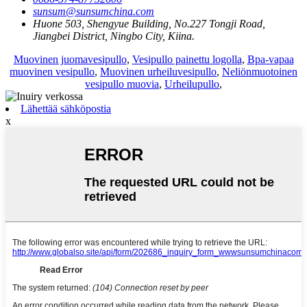
sunsum@sunsumchina.com
Huone 503, Shengyue Building, No.227 Tongji Road,
Jiangbei District, Ningbo City, Kiina.
Muovinen juomavesipullo
,
Vesipullo painettu logolla
,
Bpa-vapaa
muovinen vesipullo
,
Muovinen urheiluvesipullo
,
Neliönmuotoinen
vesipullo muovia
,
Urheilupullo
,
Lähettää sähköpostia
x